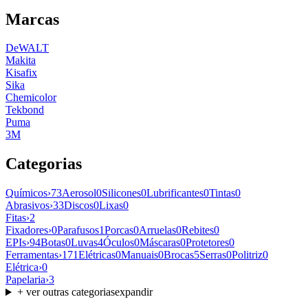
Marcas
DeWALT
Makita
Kisafix
Sika
Chemicolor
Tekbond
Puma
3M
Categorias
Químicos
›
73
Aerosol
0
Silicones
0
Lubrificantes
0
Tintas
0
Abrasivos
›
33
Discos
0
Lixas
0
Fitas
›
2
Fixadores
›
0
Parafusos
1
Porcas
0
Arruelas
0
Rebites
0
EPIs
›
94
Botas
0
Luvas
4
Óculos
0
Máscaras
0
Protetores
0
Ferramentas
›
171
Elétricas
0
Manuais
0
Brocas
5
Serras
0
Politriz
0
Elétrica
›
0
Papelaria
›
3
+ ver outras categorias
expandir