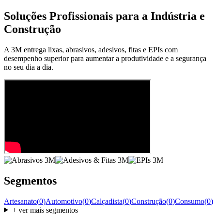
Soluções Profissionais para a Indústria e
Construção
A 3M entrega lixas, abrasivos, adesivos, fitas e EPIs com
desempenho superior para aumentar a produtividade e a segurança
no seu dia a dia.
Segmentos
Artesanato
(
0
)
Automotivo
(
0
)
Calçadista
(
0
)
Construção
(
0
)
Consumo
(
0
)
+ ver mais segmentos