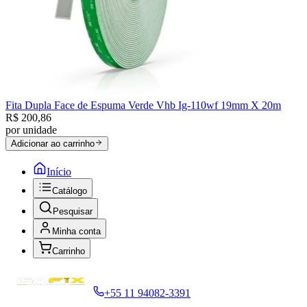
Fita Dupla Face de Espuma Verde Vhb Ig-110wf 19mm X 20m
R$ 200,86
por
unidade
Adicionar ao carrinho
Início
Catálogo
Pesquisar
Minha conta
Carrinho
+55 11 94082-3391