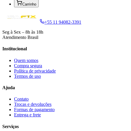
Carrinho
+55 11 94082-3391
Seg à Sex – 8h às 18h
Atendimento Brasil
Institucional
Quem somos
Compra segura
Política de privacidade
Termos de uso
Ajuda
Contato
Trocas e devoluções
O
Formas de pagamento
que
Entrega e frete
é
papelaria
e
Serviços
para