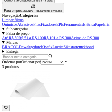
Compra avulsa
pessoa física · à vista
Para empresas
CNPJ · faturamento e volume
Navegação
Categorias
Limpar filtros
Químicos
Abrasivos
Fitas
Fixadores
EPIs
Ferramentas
Elétrica
Papelaria
Subcategorias
Faixa de preço
Até R$ 50
R$ 51 a R$ 100
R$ 101 a R$ 300
Acima de R$ 300
Marcas
BRACOL
Dewalt
gedore
Kisafix
Loctite
Sika
starrett
tekbond
Entrega
Ordenar por
Ordenar por
3
produto
s