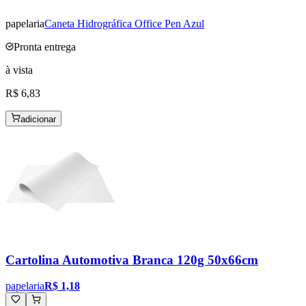
papelaria
Caneta Hidrográfica Office Pen Azul
Pronta entrega
à vista
R$ 6,83
adicionar
Cartolina Automotiva Branca 120g 50x66cm
papelaria
R$ 1,18