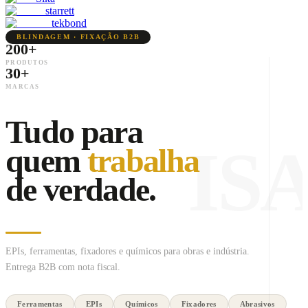
starrett
tekbond
BLINDAGEM · FIXAÇÃO B2B
200+
PRODUTOS
30+
MARCAS
Tudo para
IS
quem
trabalha
de verdade.
EPIs, ferramentas, fixadores e químicos para obras e indústria.
Entrega B2B com nota fiscal.
Ferramentas
EPIs
Químicos
Fixadores
Abrasivos