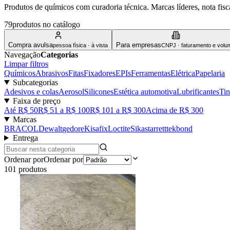
Produtos de químicos com curadoria técnica. Marcas líderes, nota fisca
79
produto
s
no catálogo
Compra avulsa
Para empresas
pessoa física · à vista
CNPJ · faturamento e volu
Navegação
Categorias
Limpar filtros
Químicos
Abrasivos
Fitas
Fixadores
EPIs
Ferramentas
Elétrica
Papelaria
Subcategorias
Adesivos e colas
Aerosol
Silicones
Estética automotiva
Lubrificantes
Tin
Faixa de preço
Até R$ 50
R$ 51 a R$ 100
R$ 101 a R$ 300
Acima de R$ 300
Marcas
BRACOL
Dewalt
gedore
Kisafix
Loctite
Sika
starrett
tekbond
Entrega
Ordenar por
Ordenar por
101
produto
s