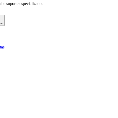
l e suporte especializado.
me
tas