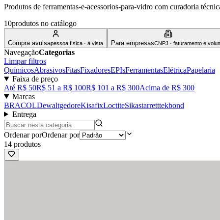
Produtos de ferramentas-e-acessorios-para-vidro com curadoria técnica.
10
produto
s
no catálogo
Compra avulsa
Para empresas
pessoa física · à vista
CNPJ · faturamento e volu
Navegação
Categorias
Limpar filtros
Químicos
Abrasivos
Fitas
Fixadores
EPIs
Ferramentas
Elétrica
Papelaria
Faixa de preço
Até R$ 50
R$ 51 a R$ 100
R$ 101 a R$ 300
Acima de R$ 300
Marcas
BRACOL
Dewalt
gedore
Kisafix
Loctite
Sika
starrett
tekbond
Entrega
Ordenar por
Ordenar por
14
produto
s