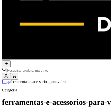
Loja
/
ferramentas-e-acessorios-para-vidro
Categoria
ferramentas-e-acessorios-para-v