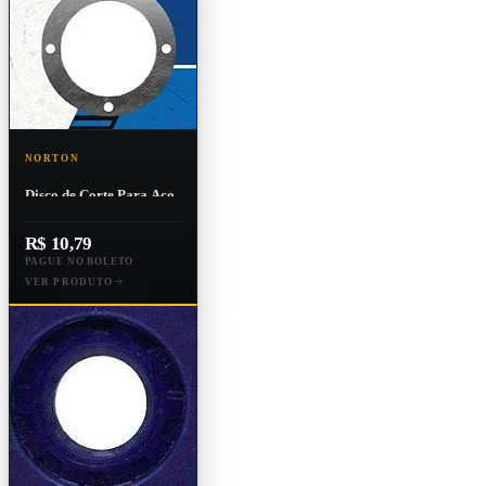
NORTON
Disco de Corte Para Aço
Inox 115x1,0x22,23
Bna12
R$ 10,79
PAGUE NO BOLETO
VER PRODUTO