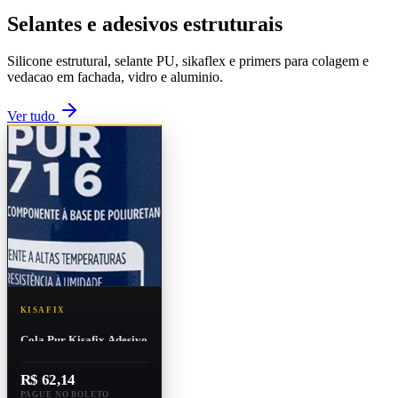
Selantes e adesivos estruturais
Silicone estrutural, selante PU, sikaflex e primers para colagem e
vedacao em fachada, vidro e aluminio.
Ver tudo
KISAFIX
Cola Pur Kisafix Adesivo
500g
R$ 62,14
PAGUE NO BOLETO