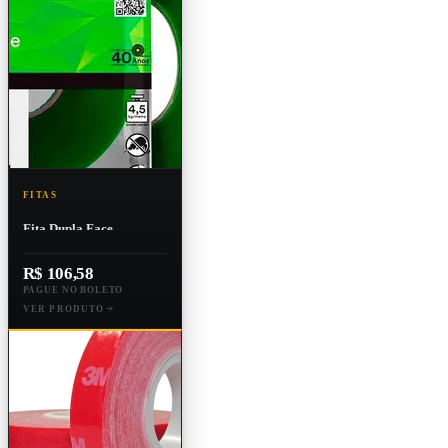
FITAS
Fita Dupla Face
Transparente
25mmx20m 4910 Vhb
R$ 106,58
PAGUE NO BOLETO
VER PRODUTO