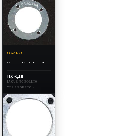
STANLEY
Disco de Corte Fino Para
Metal e Inox 7" X 1,6mm
X 7/8''
R$ 6,48
PAGUE NO BOLETO
VER PRODUTO