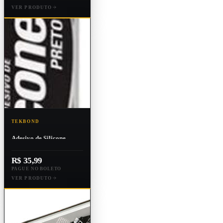
VER PRODUTO
TEKBOND
Adesivo de Silicone
Neutro 280g Preto
R$ 35,99
PAGUE NO BOLETO
VER PRODUTO