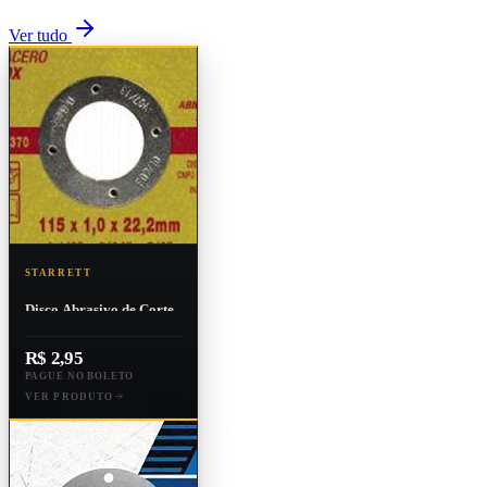
Ver tudo
STARRETT
Disco Abrasivo de Corte
115x1,0x22,2mm Starrett
R$ 2,95
PAGUE NO BOLETO
VER PRODUTO