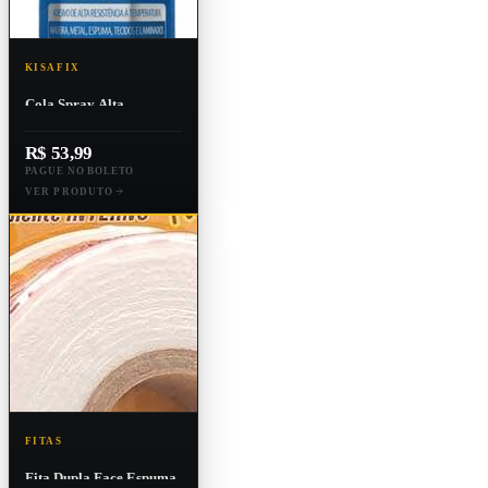
KISAFIX
Cola Spray Alta
Resistência Kisafix
500ml/340g
R$ 53,99
PAGUE NO BOLETO
VER PRODUTO
FITAS
Fita Dupla Face Espuma