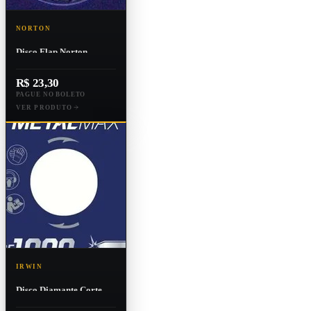
NORTON
Disco Flap Norton
Evolution R822 115 X 22
Grão 40
R$ 23,30
PAGUE NO BOLETO
VER PRODUTO
IRWIN
Disco Diamante Corte
Metalma X Ag 4.5x7/8