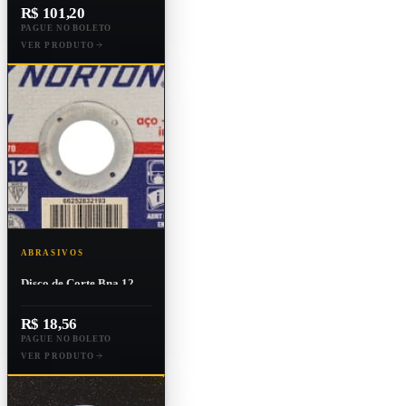
R$ 101,20
PAGUE NO BOLETO
VER PRODUTO
ABRASIVOS
Disco de Corte Bna 12
Reto 7" X 1/16" X 7/8"
R$ 18,56
PAGUE NO BOLETO
VER PRODUTO