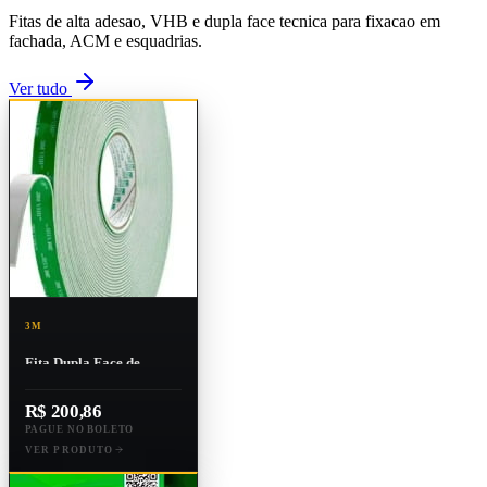
Fitas de alta adesao, VHB e dupla face tecnica para fixacao em
fachada, ACM e esquadrias.
Ver tudo
3M
Fita Dupla Face de
Espuma Verde Vhb Ig-
110wf 19mm X 20m
R$ 200,86
PAGUE NO BOLETO
VER PRODUTO