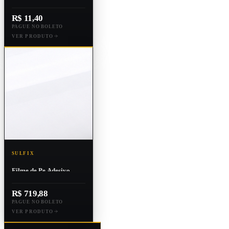
Fixa Pro Cozinha 19mm
X 2m - Adesivo Forte
R$ 11,40
PAGUE NO BOLETO
VER PRODUTO
SULFIX
Filme de Pe Adesivo
1250 Mm X 100 M
R$ 719,88
PAGUE NO BOLETO
VER PRODUTO