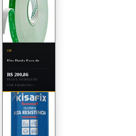
3M
Fita Dupla Face de
Espuma Verde Vhb Ig-
110wf 19mm X 20m
R$ 200,86
PAGUE NO BOLETO
VER PRODUTO