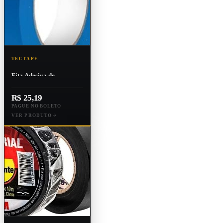
TECTAPE
Fita Adesiva de
Polipropileno Alta
Resistência Mopp 36mm
R$ 25,19
X 55m
PAGUE NO BOLETO
VER PRODUTO