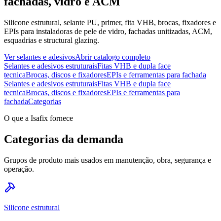
fachadas, vidro e ACM
Silicone estrutural, selante PU, primer, fita VHB, brocas, fixadores e
EPIs para instaladoras de pele de vidro, fachadas unitizadas, ACM,
esquadrias e structural glazing.
Ver selantes e adesivos
Abrir catalogo completo
Selantes e adesivos estruturais
Fitas VHB e dupla face
tecnica
Brocas, discos e fixadores
EPIs e ferramentas para fachada
Selantes e adesivos estruturais
Fitas VHB e dupla face
tecnica
Brocas, discos e fixadores
EPIs e ferramentas para
fachada
Categorias
O que a Isafix fornece
Categorias da demanda
Grupos de produto mais usados em manutenção, obra, segurança e
operação.
Silicone estrutural