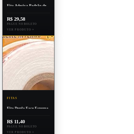
Fita Adesiva Padrão de
Strapping - Mopp
19mmx50mts
R$ 29,58
PAGUE NO BOLETO
VER PRODUTO
FITAS
Fita Dupla Face Espuma
Fixa Pro Cozinha 19mm
X 2m - Adesivo Forte
R$ 11,40
PAGUE NO BOLETO
VER PRODUTO