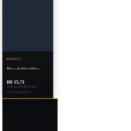
DEWALT
Disco de Flap Fibra
Cônico Zirconia 4"
115x22,3mm G40
R$ 15,71
PAGUE NO BOLETO
VER PRODUTO