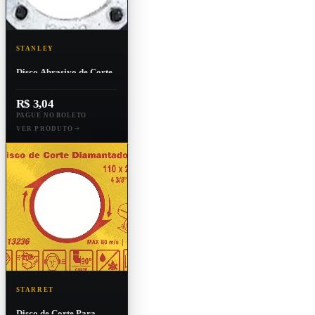
STANLEY
Disco Abrasivo de Corte
115x1,6x22,2mm
R$ 3,04
PAGUE NO BOLETO
VER PRODUTO
STARRET
Disco de Corte Para