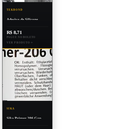
TEKBOND
Adesivo de Silicone
Acético 50g Blister Alta
Temperatura
R$ 8,71
PAGUE NO BOLETO
VER PRODUTO
SIKA
Sika Primer 206 G+p
250ml