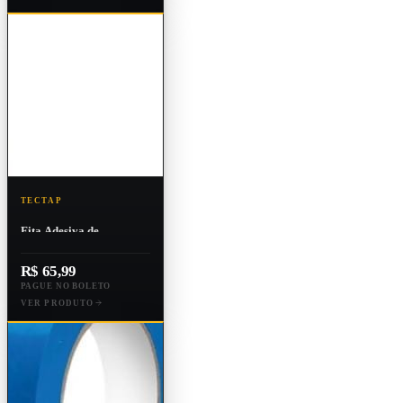
TECTAP
Fita Adesiva de
Polipropileno Alta
Resistência Mopp 48mm
R$ 65,99
X 55m
PAGUE NO BOLETO
VER PRODUTO