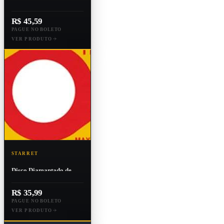
Madeira Multi Com
Aresta de Carboneto de
R$ 45,59
Tungstênio
PAGUE NO BOLETO
VER PRODUTO
STARRET
Disco Diamantado de
Corte Porcelanato,
Diâmetro Externo
R$ 35,99
110mm e Furo 20mm
PAGUE NO BOLETO
VER PRODUTO