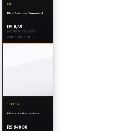
3M
Fita Isolante Imperial
3m 18mm X 10m - Alta
Resistência
R$ 8,39
PAGUE NO BOLETO
VER PRODUTO
SULFIX
Filme de Polietileno
Adesivado Branco 1.250
Mm X 100 M
R$ 940,80