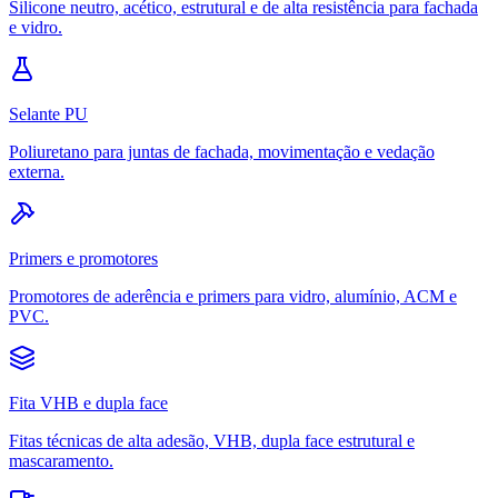
Silicone neutro, acético, estrutural e de alta resistência para fachada
e vidro.
Selante PU
Poliuretano para juntas de fachada, movimentação e vedação
externa.
Primers e promotores
Promotores de aderência e primers para vidro, alumínio, ACM e
PVC.
Fita VHB e dupla face
Fitas técnicas de alta adesão, VHB, dupla face estrutural e
mascaramento.