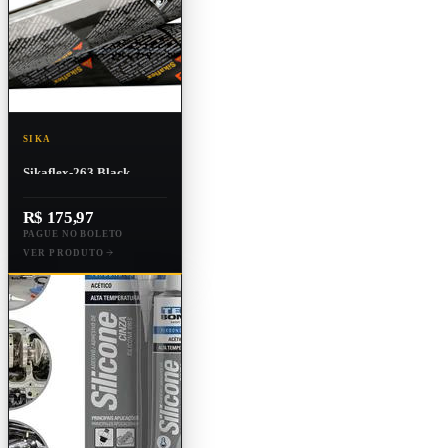
SIKA
Sikaflex-263 Black
Up600 Colagem de Vidro
Para Veículos e
R$ 175,97
Embarcações
PAGUE NO BOLETO
VER PRODUTO