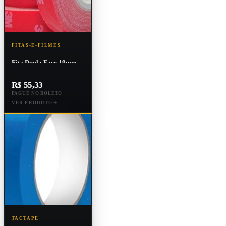
FITAS-E-FILMES
Fita Dupla Face 19mm
Line Vermelho 20mts
Vhb
R$ 55,33
PAGUE NO BOLETO
VER PRODUTO
TACTAPE