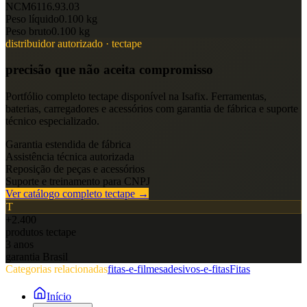
NCM
6116.93.03
Peso líquido
0.100 kg
Peso bruto
0.100 kg
distribuidor autorizado ·
tectape
precisão que não aceita compromisso
Portfólio completo
tectape
disponível na Isafix. Ferramentas,
baterias, carregadores e acessórios com garantia de fábrica e suporte
técnico especializado.
Garantia estendida de fábrica
Assistência técnica autorizada
Reposição de peças e acessórios
Suporte e treinamento para CNPJ
Ver catálogo completo
tectape
→
T
+2.400
produtos
tectape
3 anos
garantia Brasil
Categorias relacionadas
fitas-e-filmes
adesivos-e-fitas
Fitas
Início