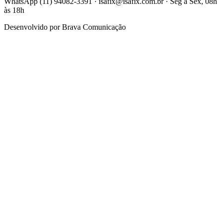
WhatsApp (11) 94082-3391 · isafix@isafix.com.br · Seg a Sex, 08h
às 18h
Desenvolvido por
Brava Comunicação