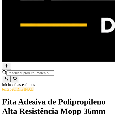
início /
fitas-e-filmes
tectape
ORIGINAL
Fita Adesiva de Polipropileno
Alta Resistência Mopp 36mm