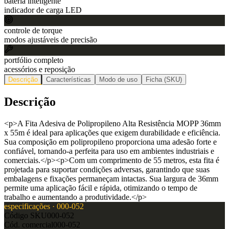
bateria inteligente
indicador de carga LED
controle de torque
modos ajustáveis de precisão
portfólio completo
acessórios e reposição
Descrição
Características
Modo de uso
Ficha (SKU)
Descrição
<p>A Fita Adesiva de Polipropileno Alta Resistência MOPP 36mm
x 55m é ideal para aplicações que exigem durabilidade e eficiência.
Sua composição em polipropileno proporciona uma adesão forte e
confiável, tornando-a perfeita para uso em ambientes industriais e
comerciais.</p><p>Com um comprimento de 55 metros, esta fita é
projetada para suportar condições adversas, garantindo que suas
embalagens e fixações permaneçam intactas. Sua largura de 36mm
permite uma aplicação fácil e rápida, otimizando o tempo de
trabalho e aumentando a produtividade.</p>
especificações ·
000-052
Código SKU
000-052
Cód. comercial
000-052