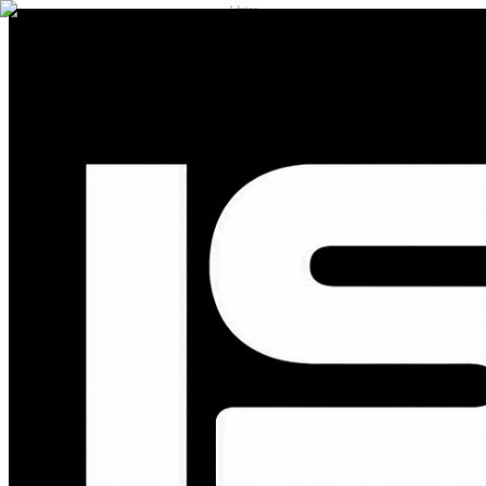
1
fotos