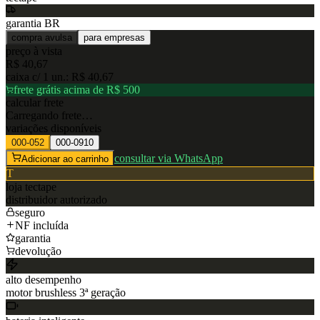
garantia BR
compra avulsa
para empresas
preço à vista
R$ 40,67
caixa c/
1
un.:
R$ 40,67
frete grátis acima de R$ 500
calcular frete
Carregando frete…
variações disponíveis
000-052
000-0910
consultar via WhatsApp
Adicionar ao carrinho
T
loja
tectape
distribuidor autorizado
seguro
NF incluída
garantia
devolução
alto desempenho
motor brushless 3ª geração