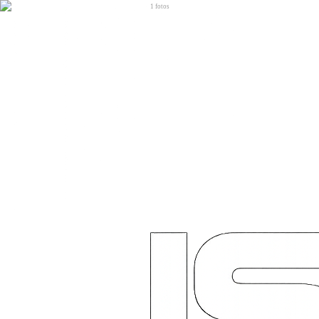
1
fotos