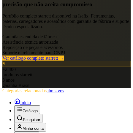
precisão que não aceita compromisso
Portfólio completo
starrett
disponível na Isafix. Ferramentas,
baterias, carregadores e acessórios com garantia de fábrica e suporte
técnico especializado.
Garantia estendida de fábrica
Assistência técnica autorizada
Reposição de peças e acessórios
Suporte e treinamento para CNPJ
Ver catálogo completo
starrett
→
S
+2.400
produtos
starrett
3 anos
garantia Brasil
Categorias relacionadas
abrasivos
Início
Catálogo
Pesquisar
Minha conta