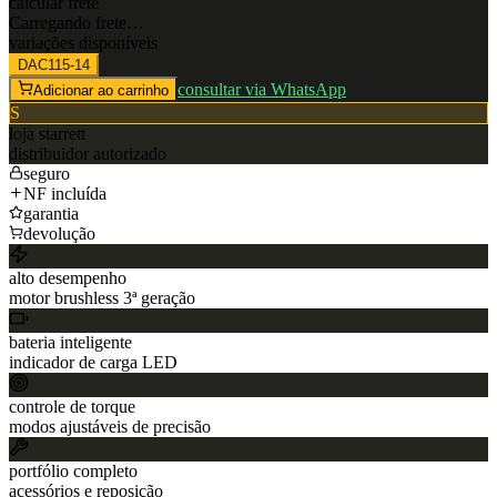
calcular frete
Carregando frete…
variações disponíveis
DAC115-14
consultar via WhatsApp
Adicionar ao carrinho
S
loja
starrett
distribuidor autorizado
seguro
NF incluída
garantia
devolução
alto desempenho
motor brushless 3ª geração
bateria inteligente
indicador de carga LED
controle de torque
modos ajustáveis de precisão
portfólio completo
acessórios e reposição