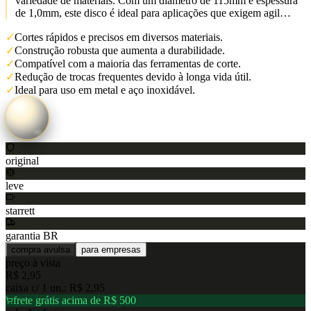
variedade de materiais. Com um diâmetro de 115mm e espessura
de 1,0mm, este disco é ideal para aplicações que exigem agil…
✓
Cortes rápidos e precisos em diversos materiais.
✓
Construção robusta que aumenta a durabilidade.
✓
Compatível com a maioria das ferramentas de corte.
✓
Redução de trocas frequentes devido à longa vida útil.
✓
Ideal para uso em metal e aço inoxidável.
original
leve
starrett
garantia BR
compra avulsa
para empresas
preço à vista
R$ 2,95
caixa c/
1
un.:
R$ 2,95
frete grátis acima de R$ 500