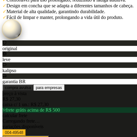
✓
Design em concha que se adapta a diferentes tamanhos de cabeça.
✓
Material de alta qualidade, garantindo durabilidade.
✓
Fácil de limpar e manter, prolongando a vida útil do produto.
original
leve
kalipso
garantia BR
compra avulsa
para empresas
preço à vista
R$ 27,30
caixa c/
1
un.:
R$ 27,30
frete grátis acima de R$ 500
calcular frete
Carregando frete…
variações disponíveis
004-49548