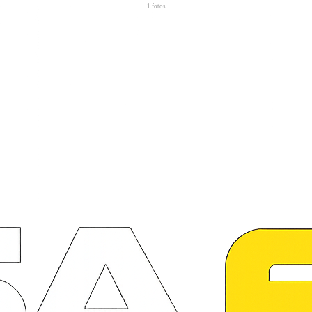
1
fotos