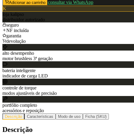
consultar via WhatsApp
Adicionar ao carrinho
K
loja
kalipso
distribuidor autorizado
seguro
NF incluída
garantia
devolução
alto desempenho
motor brushless 3ª geração
bateria inteligente
indicador de carga LED
controle de torque
modos ajustáveis de precisão
portfólio completo
acessórios e reposição
Descrição
Características
Modo de uso
Ficha (SKU)
Descrição