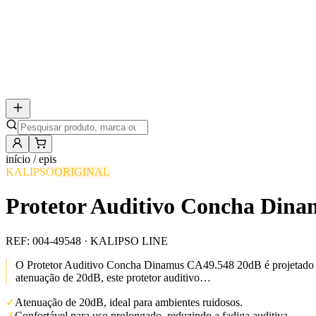
início /
epis
KALIPSO
ORIGINAL
Protetor Auditivo Concha Dina
REF:
004-49548
· KALIPSO LINE
O Protetor Auditivo Concha Dinamus CA49.548 20dB é projetado par
atenuação de 20dB, este protetor auditivo…
✓
Atenuação de 20dB, ideal para ambientes ruidosos.
✓
Confortável para uso prolongado, reduzindo a fadiga auditiva.