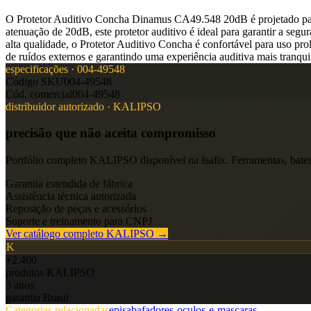
O Protetor Auditivo Concha Dinamus CA49.548 20dB é projetado para 
atenuação de 20dB, este protetor auditivo é ideal para garantir a seg
alta qualidade, o Protetor Auditivo Concha é confortável para uso pr
de ruídos externos e garantindo uma experiência auditiva mais tranqui
especificações ·
004-49548
Código SKU
004-49548
Cód. comercial
004-49548
distribuidor autorizado ·
KALIPSO
precisão que não aceita compromisso
Portfólio completo
KALIPSO
disponível na Isafix. Ferramentas, bater
Garantia estendida de fábrica
Assistência técnica autorizada
Reposição de peças e acessórios
Suporte e treinamento para CNPJ
Ver catálogo completo
KALIPSO
→
K
+2.400
produtos
KALIPSO
3 anos
garantia Brasil
Categorias relacionadas
epis
abafadores-oculos-e-mascaras