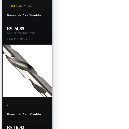
FERRAMENTAS
Broca de Aço Rápido
Lenox-twill L-t
117x8.50m
R$ 24,85
PAGUE NO BOLETO
VER PRODUTO
U
Broca de Aço Rápido
Lenox-twill 109x7.00m
R$ 16,92