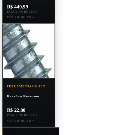
Ultra Compacta
R$ 449,99
PAGUE NO BOLETO
VER PRODUTO
FERRAMENTAS-E-FIXACAO
Parafuso Brocante
Sextavado 4,8x19
Embalagem Com 1
R$ 22,80
Unidade Ce
PAGUE NO BOLETO
VER PRODUTO