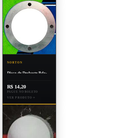
NORTON
Disco de Desbaste Bda-
600 Para Aço
115x6,4x22mm
R$ 14,20
PAGUE NO BOLETO
VER PRODUTO