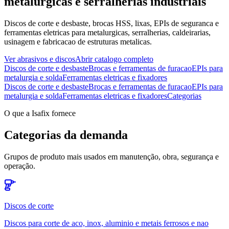
metalurgicas e serralherias industriais
Discos de corte e desbaste, brocas HSS, lixas, EPIs de seguranca e
ferramentas eletricas para metalurgicas, serralherias, caldeirarias,
usinagem e fabricacao de estruturas metalicas.
Ver abrasivos e discos
Abrir catalogo completo
Discos de corte e desbaste
Brocas e ferramentas de furacao
EPIs para
metalurgia e solda
Ferramentas eletricas e fixadores
Discos de corte e desbaste
Brocas e ferramentas de furacao
EPIs para
metalurgia e solda
Ferramentas eletricas e fixadores
Categorias
O que a Isafix fornece
Categorias da demanda
Grupos de produto mais usados em manutenção, obra, segurança e
operação.
Discos de corte
Discos para corte de aco, inox, aluminio e metais ferrosos e nao