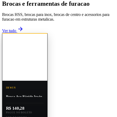
Brocas e ferramentas de furacao
Brocas HSS, brocas para inox, brocas de centro e acessorios para
furacao em estruturas metalicas.
Ver tudo
IRWIN
Broca Aço Rápido Irwin
Din 338 151 X 13,0 Mm
R$ 140,28
PAGUE NO BOLETO