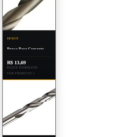
IRWIN
Broca Para Concreto
Irwin 120 X 8.0mm 5/16"
R$ 13,69
PAGUE NO BOLETO
VER PRODUTO