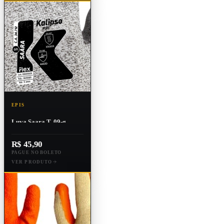
EPIS
Luva Saara T. 09-g
Ca:34712
R$ 45,90
PAGUE NO BOLETO
VER PRODUTO