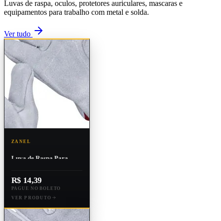
Luvas de raspa, oculos, protetores auriculares, mascaras e
equipamentos para trabalho com metal e solda.
Ver tudo
ZANEL
Luva de Raspa Para
Soldador Ca:16074
R$ 14,39
PAGUE NO BOLETO
VER PRODUTO