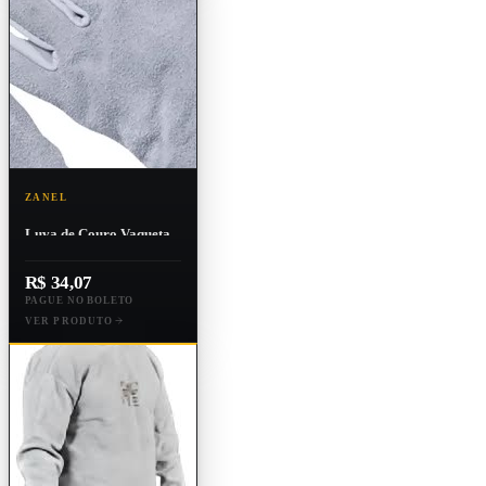
ZANEL
Luva de Couro Vaqueta
Punho Raspa 20cm
Ca:16072
R$ 34,07
PAGUE NO BOLETO
VER PRODUTO