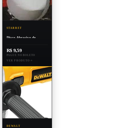
STARRET
Disco Abrasivo de
Desbaste
115x5,0x22,23mm
R$ 9,59
PAGUE NO BOLETO
VER PRODUTO
DEWALT