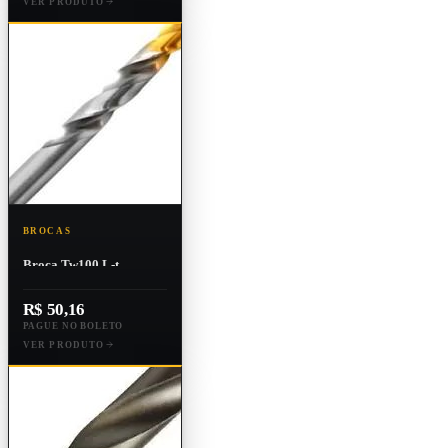
VER PRODUTO
BROCAS
Broca Tw100 L-t
133x10.50m
R$ 50,16
PAGUE NO BOLETO
VER PRODUTO