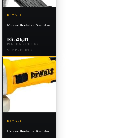
DEWALT
Esmerilhadeira Angular
4.1/2 Pol. 800w - Dewalt
Dwe4020
R$ 526,81
PAGUE NO BOLETO
VER PRODUTO
DEWALT
Esmerilhadeira Angular
4-1/2" (115mm) 750w