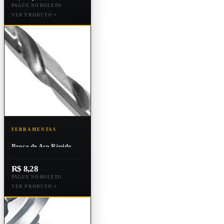
PAGUE NO BOLETO
VER PRODUTO
FERRAMENTAS
Broca de Aço Rápido
Lenox-twill 100 -
49x2.00m
R$ 8,28
PAGUE NO BOLETO
VER PRODUTO