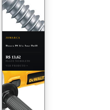
JOMARCA
Broca Pf A/a Jmc Drill
Fl Phs C/serrilha Pta
4,2x16mm Zi Cx100
R$ 13,62
PAGUE NO BOLETO
VER PRODUTO