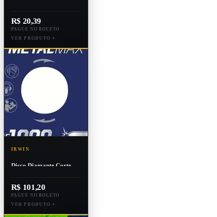
Desbaste Exact,
Diâmetro Externo
R$ 20,39
178x6,4x22,23mm
PAGUE NO BOLETO
VER PRODUTO
IRWIN
Disco Diamante Corte
Metalma X Ag 4.5x7/8
R$ 101,20
PAGUE NO BOLETO
VER PRODUTO