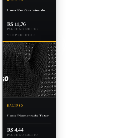
KALIPSO
Luva Em Grafatex de
Algodão 4 Fios Interna
Ca:8293
R$ 11,76
PAGUE NO BOLETO
VER PRODUTO
KALIPSO
Luva Pigmentada Tatex
Preta Ca: 34491
R$ 4,44
PAGUE NO BOLETO