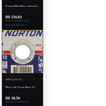
Esmerilhadeira Angular
4.1/2 Pol. 800w - Dewalt
Dwe4020
R$ 526,81
PAGUE NO BOLETO
VER PRODUTO
ABRASIVOS
Disco de Corte Bna 12
Reto 7" X 1/16" X 7/8"
R$ 18,56
PAGUE NO BOLETO