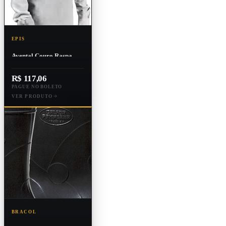
EPIS
Avental Couro Raspa
Com Mangas Tipo
Babador Para Soldador
R$ 117,06
PAGUE NO BOLETO
VER PRODUTO
BRACOL