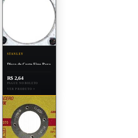
STANLEY
Disco de Corte Fino Para
Metal e Inox 4 1/2" X
1,0mm X 7/8"
R$ 2,64
PAGUE NO BOLETO
VER PRODUTO