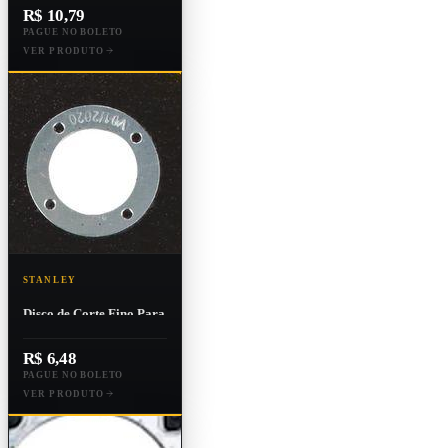
Bna12
R$ 10,79
PAGUE NO BOLETO
VER PRODUTO
STANLEY
Disco de Corte Fino Para
Metal e Inox 7" X 1,6mm
X 7/8''
R$ 6,48
PAGUE NO BOLETO
VER PRODUTO