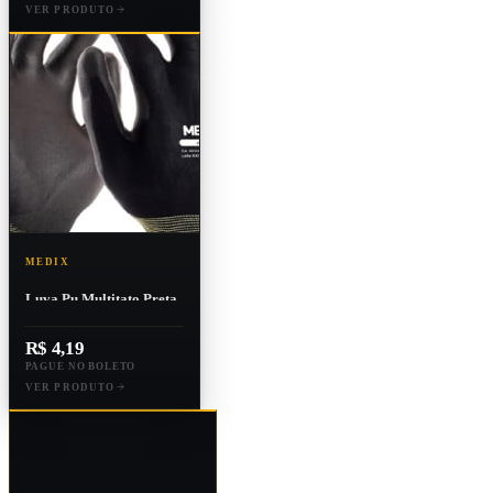
VER PRODUTO
MEDIX
Luva Pu Multitato Preta
Medix
R$ 4,19
PAGUE NO BOLETO
VER PRODUTO