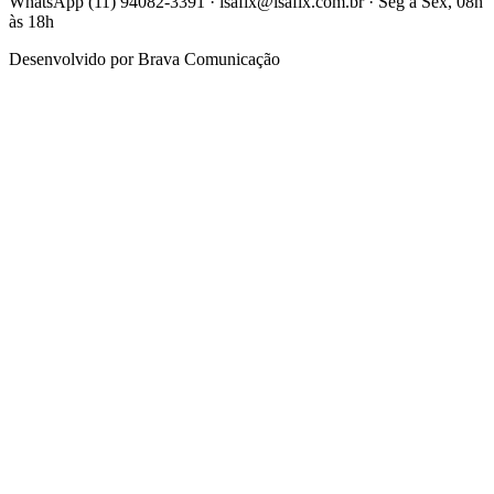
WhatsApp (11) 94082-3391 · isafix@isafix.com.br · Seg a Sex, 08h
às 18h
Desenvolvido por
Brava Comunicação