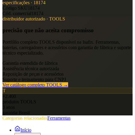
especificações ·
18174
Código SKU
18174
Cód. comercial
18174
distribuidor autorizado ·
TOOLS
precisão que não aceita compromisso
Portfólio completo
TOOLS
disponível na Isafix. Ferramentas,
baterias, carregadores e acessórios com garantia de fábrica e suporte
técnico especializado.
Garantia estendida de fábrica
Assistência técnica autorizada
Reposição de peças e acessórios
Suporte e treinamento para CNPJ
Ver catálogo completo
TOOLS
→
T
+2.400
produtos
TOOLS
3 anos
garantia Brasil
Categorias relacionadas
Ferramentas
Início