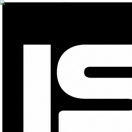
1
fotos