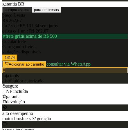
garantia BR
compra avulsa
para empresas
preço à vista
R$ 262,67
ou
2
× de
R$ 131,34
sem juros
caixa c/
1
un.:
R$ 262,67
frete grátis acima de R$ 500
calcular frete
Carregando frete…
variações disponíveis
18174
consultar via WhatsApp
Adicionar ao carrinho
T
loja
tools
distribuidor autorizado
seguro
NF incluída
garantia
devolução
alto desempenho
motor brushless 3ª geração