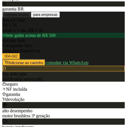
garantia BR
compra avulsa
para empresas
preço à vista
R$ 1,56
caixa c/
1
un.:
R$ 1,56
frete grátis acima de R$ 500
calcular frete
Carregando frete…
variações disponíveis
004-042
consultar via WhatsApp
Adicionar ao carrinho
D
loja
delta plus
distribuidor autorizado
seguro
NF incluída
garantia
devolução
alto desempenho
motor brushless 3ª geração