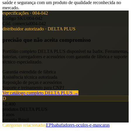
saúde e segurança com um produto de qualidade reconhecida no
mercado.
especificações ·
004-042
Código SKU
004-042
Cód. comercial
004-042
distribuidor autorizado ·
DELTA PLUS
precisão que não aceita compromisso
Portfólio completo
DELTA PLUS
disponível na Isafix. Ferramentas,
baterias, carregadores e acessórios com garantia de fábrica e suporte
técnico especializado.
Garantia estendida de fábrica
Assistência técnica autorizada
Reposição de peças e acessórios
Suporte e treinamento para CNPJ
Ver catálogo completo
DELTA PLUS
→
D
+2.400
produtos
DELTA PLUS
3 anos
garantia Brasil
Categorias relacionadas
EPIs
abafadores-oculos-e-mascaras