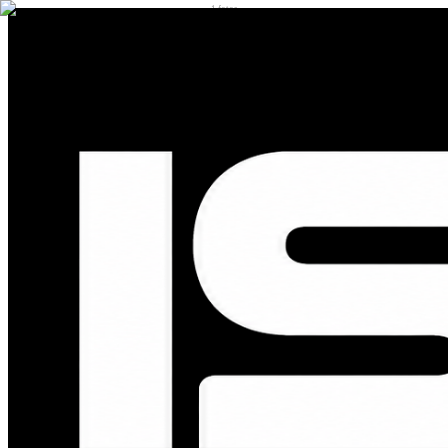
1
fotos