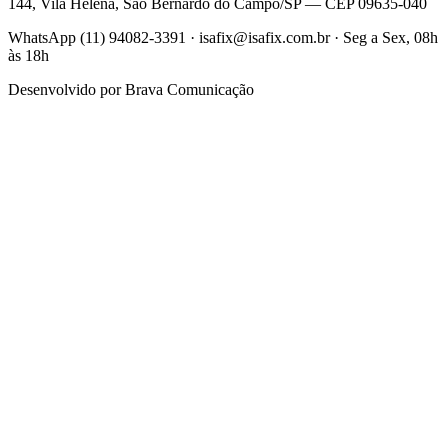
144, Vila Helena, São Bernardo do Campo/SP — CEP 09635-040
WhatsApp (11) 94082-3391 · isafix@isafix.com.br · Seg a Sex, 08h
às 18h
Desenvolvido por
Brava Comunicação