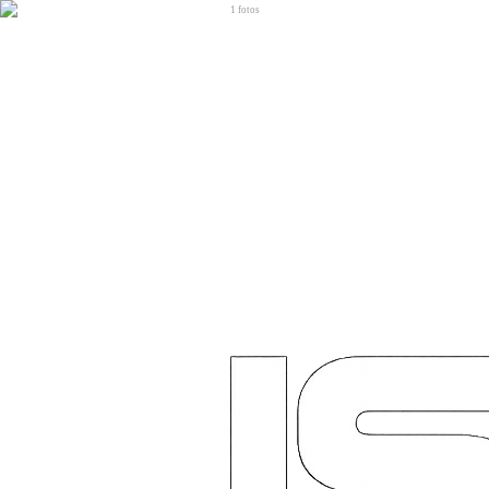
1
fotos