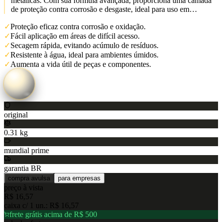
metálicas. Com sua fórmula avançada, proporciona uma camada
de proteção contra corrosão e desgaste, ideal para uso em…
✓
Proteção eficaz contra corrosão e oxidação.
✓
Fácil aplicação em áreas de difícil acesso.
✓
Secagem rápida, evitando acúmulo de resíduos.
✓
Resistente à água, ideal para ambientes úmidos.
✓
Aumenta a vida útil de peças e componentes.
original
0.31 kg
mundial prime
garantia BR
compra avulsa
para empresas
preço à vista
R$ 16,57
caixa c/
1
un.:
R$ 16,57
frete grátis acima de R$ 500