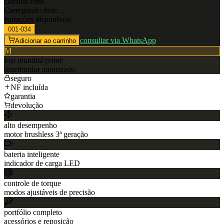
calcular frete
Carregando frete…
variações disponíveis
001-034
consultar via WhatsApp
Adicionar ao carrinho
M
loja
mundial prime
distribuidor autorizado
seguro
NF incluída
garantia
devolução
alto desempenho
motor brushless 3ª geração
bateria inteligente
indicador de carga LED
controle de torque
modos ajustáveis de precisão
portfólio completo
acessórios e reposição