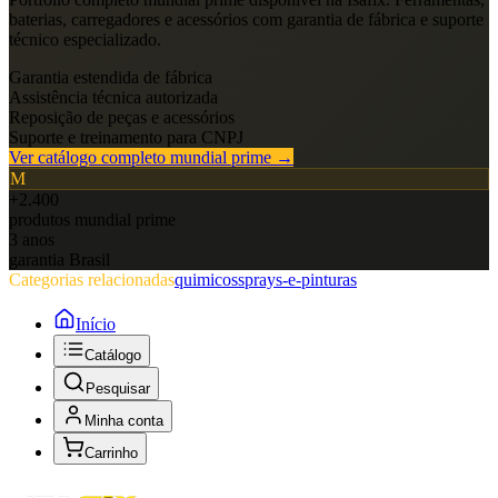
baterias, carregadores e acessórios com garantia de fábrica e suporte
técnico especializado.
Garantia estendida de fábrica
Assistência técnica autorizada
Reposição de peças e acessórios
Suporte e treinamento para CNPJ
Ver catálogo completo
mundial prime
→
M
+2.400
produtos
mundial prime
3 anos
garantia Brasil
Categorias relacionadas
quimicos
sprays-e-pinturas
Início
Catálogo
Pesquisar
Minha conta
Carrinho