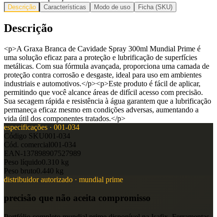
Descrição
Características
Modo de uso
Ficha (SKU)
Descrição
<p>A Graxa Branca de Cavidade Spray 300ml Mundial Prime é
uma solução eficaz para a proteção e lubrificação de superfícies
metálicas. Com sua fórmula avançada, proporciona uma camada de
proteção contra corrosão e desgaste, ideal para uso em ambientes
industriais e automotivos.</p><p>Este produto é fácil de aplicar,
permitindo que você alcance áreas de difícil acesso com precisão.
Sua secagem rápida e resistência à água garantem que a lubrificação
permaneça eficaz mesmo em condições adversas, aumentando a
vida útil dos componentes tratados.</p>
especificações ·
001-034
Código SKU
001-034
Cód. comercial
001-034
EAN-13
7898907527989
Peso líquido
0.310 kg
Peso bruto
0.440 kg
distribuidor autorizado ·
mundial prime
precisão que não aceita compromisso
Portfólio completo
mundial prime
disponível na Isafix. Ferramentas,