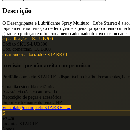
Descrição
O Desengripante e Lubrificante Spray Multiuso - Lube Starrett é a s
rapidamente na remoção de ferrugem e sujeira, proporcionando uma lub
garante a proteção e o funcionamento adequado de diversos mecanis
especificações ·
S-LUB300
Código SKU
S-LUB300
Cód. comercial
S-LUB300
distribuidor autorizado ·
STARRET
precisão que não aceita compromisso
Portfólio completo
STARRET
disponível na Isafix. Ferramentas, bate
Garantia estendida de fábrica
Assistência técnica autorizada
Reposição de peças e acessórios
Suporte e treinamento para CNPJ
Ver catálogo completo
STARRET
→
S
+2.400
produtos
STARRET
3 anos