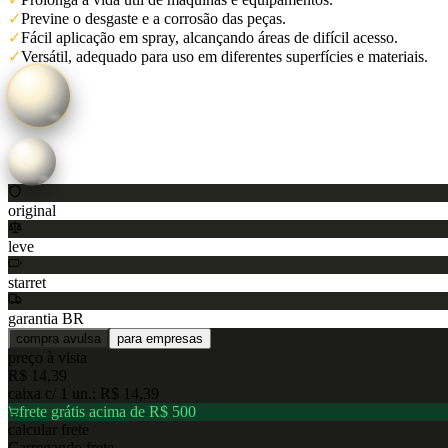
✓
Previne o desgaste e a corrosão das peças.
✓
Fácil aplicação em spray, alcançando áreas de difícil acesso.
✓
Versátil, adequado para uso em diferentes superfícies e materiais.
original
leve
starret
garantia BR
compra avulsa
para empresas
preço à vista
R$ 14,39
caixa c/
1
un.:
R$ 14,39
frete grátis acima de R$ 500
calcular frete
Carregando frete…