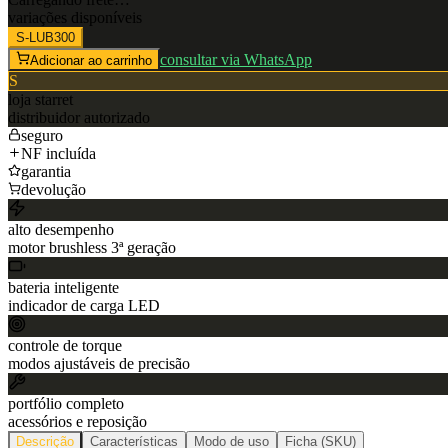
variações disponíveis
S-LUB300
consultar via WhatsApp
Adicionar ao carrinho
S
loja
starret
distribuidor autorizado
seguro
NF incluída
garantia
devolução
alto desempenho
motor brushless 3ª geração
bateria inteligente
indicador de carga LED
controle de torque
modos ajustáveis de precisão
portfólio completo
acessórios e reposição
Descrição
Características
Modo de uso
Ficha (SKU)