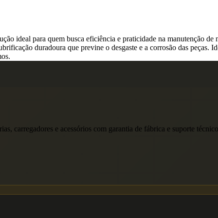
olução ideal para quem busca eficiência e praticidade na manutenção d
rificação duradoura que previne o desgaste e a corrosão das peças. Ide
mos.
rias, carregadores e acessórios com garantia de fábrica e suporte técnico