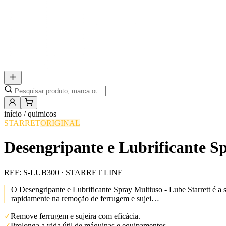
início /
quimicos
STARRET
ORIGINAL
Desengripante e Lubrificante Sp
REF:
S-LUB300
· STARRET LINE
O Desengripante e Lubrificante Spray Multiuso - Lube Starrett é a
rapidamente na remoção de ferrugem e sujei…
✓
Remove ferrugem e sujeira com eficácia.
✓
Prolonga a vida útil de máquinas e equipamentos.