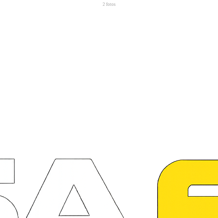
2
fotos