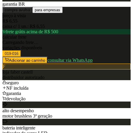
garantia BR
compra avulsa
para empresas
preço à vista
R$ 6,55
caixa c/
1
un.:
R$ 6,55
frete grátis acima de R$ 500
calcular frete
Carregando frete…
variações disponíveis
019-016
consultar via WhatsApp
Adicionar ao carrinho
F
loja
faber castell
distribuidor autorizado
seguro
NF incluída
garantia
devolução
alto desempenho
motor brushless 3ª geração
bateria inteligente