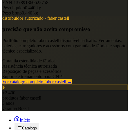
EAN-13
7891360622758
Peso líquido
0.440 kg
Peso bruto
0.440 kg
distribuidor autorizado ·
faber castell
precisão que não aceita compromisso
Portfólio completo
faber castell
disponível na Isafix. Ferramentas,
baterias, carregadores e acessórios com garantia de fábrica e suporte
técnico especializado.
Garantia estendida de fábrica
Assistência técnica autorizada
Reposição de peças e acessórios
Suporte e treinamento para CNPJ
Ver catálogo completo
faber castell
→
F
+2.400
produtos
faber castell
3 anos
garantia Brasil
Início
Catálogo