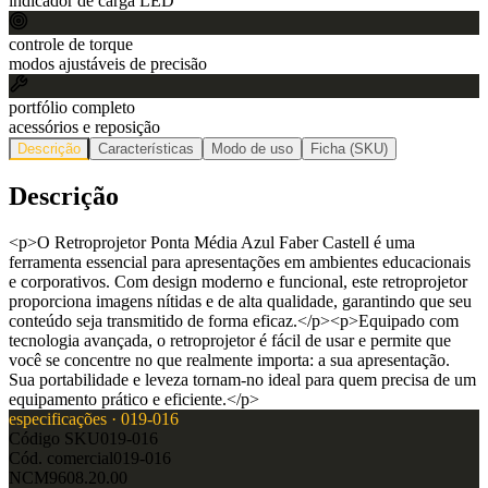
indicador de carga LED
controle de torque
modos ajustáveis de precisão
portfólio completo
acessórios e reposição
Descrição
Características
Modo de uso
Ficha (SKU)
Descrição
<p>O Retroprojetor Ponta Média Azul Faber Castell é uma
ferramenta essencial para apresentações em ambientes educacionais
e corporativos. Com design moderno e funcional, este retroprojetor
proporciona imagens nítidas e de alta qualidade, garantindo que seu
conteúdo seja transmitido de forma eficaz.</p><p>Equipado com
tecnologia avançada, o retroprojetor é fácil de usar e permite que
você se concentre no que realmente importa: a sua apresentação.
Sua portabilidade e leveza tornam-no ideal para quem precisa de um
equipamento prático e eficiente.</p>
especificações ·
019-016
Código SKU
019-016
Cód. comercial
019-016
NCM
9608.20.00