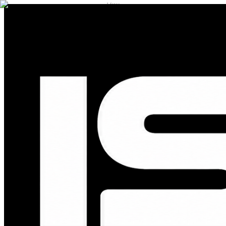
1
fotos