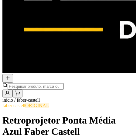
início /
faber-castell
faber castell
ORIGINAL
Retroprojetor Ponta Média
Azul Faber Castell