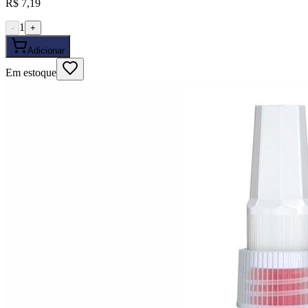
R$ 7,19
1
-
+
Adicionar
Em estoque