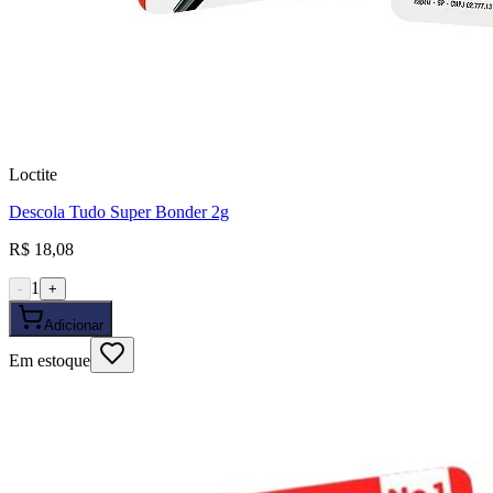
Loctite
Descola Tudo Super Bonder 2g
R$ 18,08
1
-
+
Adicionar
Em estoque