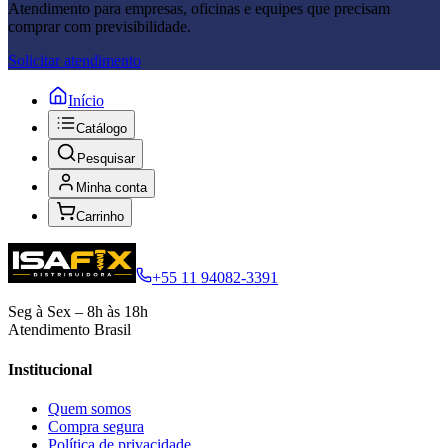
Atendimento para empresas, oficinas e equipes que precisam
comprar com previsibilidade.
Solicitar atendimento
Início
Catálogo
Pesquisar
Minha conta
Carrinho
+55 11 94082-3391
Seg à Sex – 8h às 18h
Atendimento Brasil
Institucional
Quem somos
Compra segura
Política de privacidade