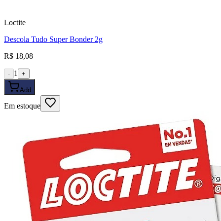
Loctite
Descola Tudo Super Bonder 2g
R$ 18,08
1
-
+
Add
Em estoque