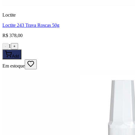
Loctite
Loctite 243 Trava Roscas 50g
R$ 378,00
1
-
+
Add
Em estoque