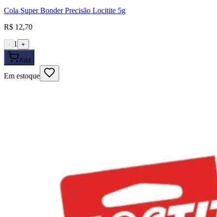
Cola Super Bonder Precisão Locitite 5g
R$ 12,70
1
-
+
Add
Em estoque