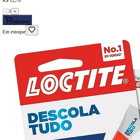
R$ 12,70
1
-
+
Adicionar
Em estoque