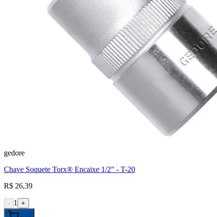
gedore
Chave Soquete Torx® Encaixe 1/2” - T-20
R$ 26,39
1
-
+