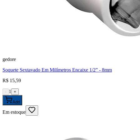
gedore
Soquete Sextavado Em Milímetros Encaixe 1/2” - 8mm
R$ 15,59
1
-
+
Add
Em estoque