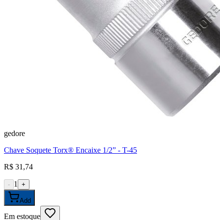
gedore
Chave Soquete Torx® Encaixe 1/2” - T-45
R$ 31,74
1
-
+
Add
Em estoque