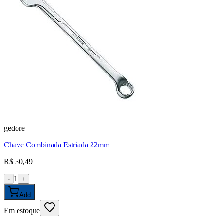
gedore
Chave Combinada Estriada 22mm
R$ 30,49
1
-
+
Add
Em estoque