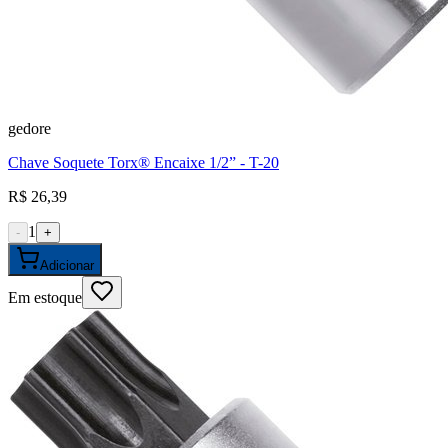
gedore
Chave Soquete Torx® Encaixe 1/2” - T-20
R$ 26,39
1
-
+
Adicionar
Em estoque