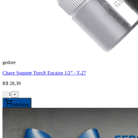
gedore
Chave Soquete Torx® Encaixe 1/2” - T-27
R$ 28,39
1
-
+
Adicionar