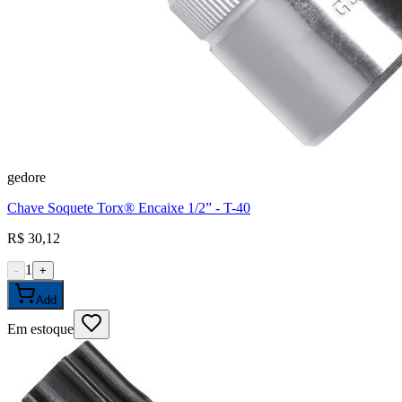
gedore
Chave Soquete Torx® Encaixe 1/2” - T-40
R$ 30,12
1
-
+
Add
Em estoque