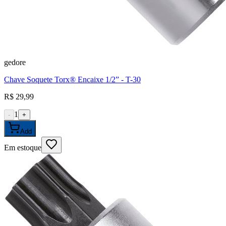
gedore
Chave Soquete Torx® Encaixe 1/2” - T-30
R$ 29,99
1
-
+
Add
Em estoque