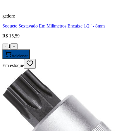
gedore
Soquete Sextavado Em Milímetros Encaixe 1/2” - 8mm
R$ 15,59
1
-
+
Adicionar
Em estoque