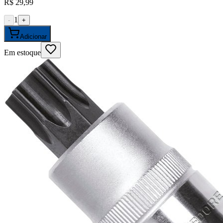
R$ 29,99
1
-
+
Adicionar
Em estoque