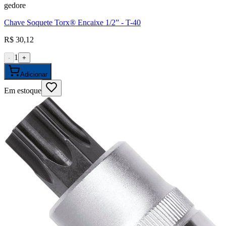
gedore
Chave Soquete Torx® Encaixe 1/2” - T-40
R$ 30,12
1
-
+
Adicionar
Em estoque