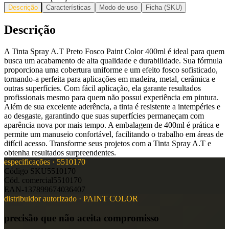
Descrição
Características
Modo de uso
Ficha (SKU)
Descrição
A Tinta Spray A.T Preto Fosco Paint Color 400ml é ideal para quem
busca um acabamento de alta qualidade e durabilidade. Sua fórmula
proporciona uma cobertura uniforme e um efeito fosco sofisticado,
tornando-a perfeita para aplicações em madeira, metal, cerâmica e
outras superfícies. Com fácil aplicação, ela garante resultados
profissionais mesmo para quem não possui experiência em pintura.
Além de sua excelente aderência, a tinta é resistente a intempéries e
ao desgaste, garantindo que suas superfícies permaneçam com
aparência nova por mais tempo. A embalagem de 400ml é prática e
permite um manuseio confortável, facilitando o trabalho em áreas de
difícil acesso. Transforme seus projetos com a Tinta Spray A.T e
obtenha resultados surpreendentes.
especificações ·
5510170
Código SKU
5510170
Cód. comercial
5510170
EAN-13
7899674036407
distribuidor autorizado ·
PAINT COLOR
precisão que não aceita compromisso