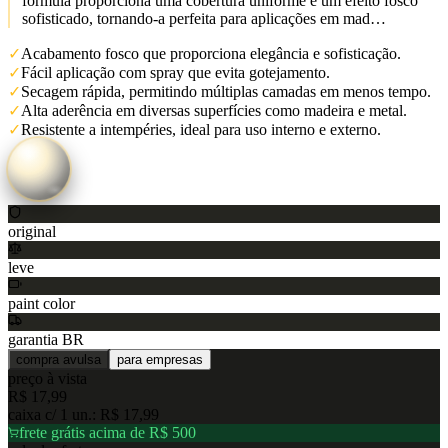
fórmula proporciona uma cobertura uniforme e um efeito fosco
sofisticado, tornando-a perfeita para aplicações em mad…
✓
Acabamento fosco que proporciona elegância e sofisticação.
✓
Fácil aplicação com spray que evita gotejamento.
✓
Secagem rápida, permitindo múltiplas camadas em menos tempo.
✓
Alta aderência em diversas superfícies como madeira e metal.
✓
Resistente a intempéries, ideal para uso interno e externo.
original
leve
paint color
garantia BR
compra avulsa
para empresas
preço à vista
R$ 17,99
caixa c/
1
un.:
R$ 17,99
frete grátis acima de R$ 500