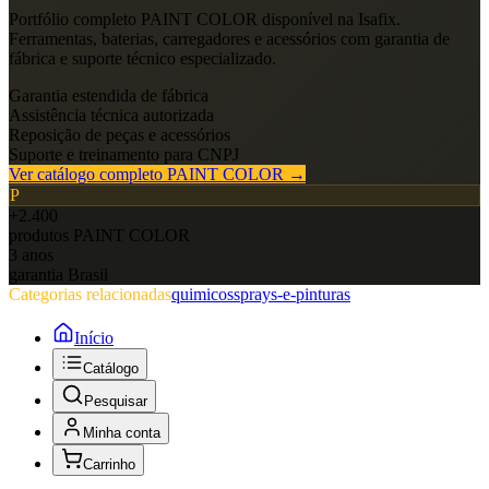
Portfólio completo
PAINT COLOR
disponível na Isafix.
Ferramentas, baterias, carregadores e acessórios com garantia de
fábrica e suporte técnico especializado.
Garantia estendida de fábrica
Assistência técnica autorizada
Reposição de peças e acessórios
Suporte e treinamento para CNPJ
Ver catálogo completo
PAINT COLOR
→
P
+2.400
produtos
PAINT COLOR
3 anos
garantia Brasil
Categorias relacionadas
quimicos
sprays-e-pinturas
Início
Catálogo
Pesquisar
Minha conta
Carrinho