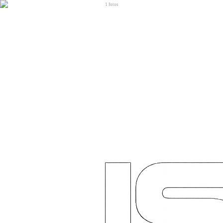
1
fotos