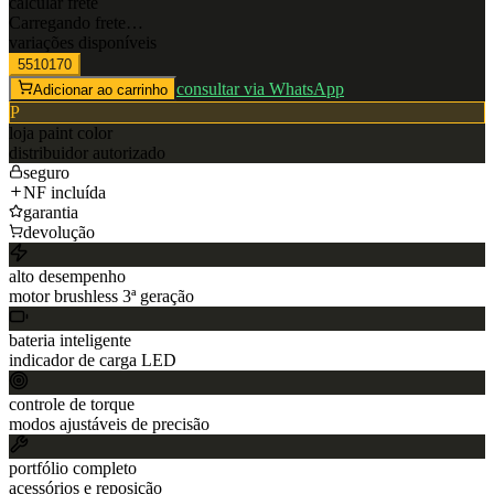
calcular frete
Carregando frete…
variações disponíveis
5510170
consultar via WhatsApp
Adicionar ao carrinho
P
loja
paint color
distribuidor autorizado
seguro
NF incluída
garantia
devolução
alto desempenho
motor brushless 3ª geração
bateria inteligente
indicador de carga LED
controle de torque
modos ajustáveis de precisão
portfólio completo
acessórios e reposição